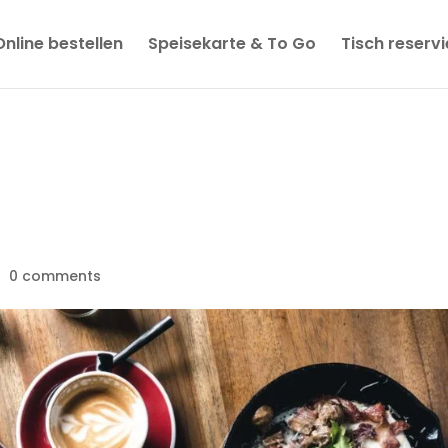
Online bestellen
Speisekarte & To Go
Tisch reserv
o Creating a
ining Experienc
|
0 comments