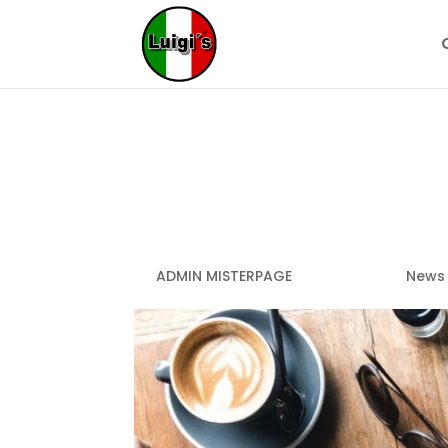
Our Secret t
Memorable D
by
ADMIN MISTERPAGE
|
Apr. 21, 2023
|
News