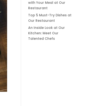
with Your Meal at Our
Restaurant
Top 5 Must-Try Dishes at
Our Restaurant
An Inside Look at Our
Kitchen: Meet Our
Talented Chefs
Recent
Comme
nts
Es sind keine Kommentare
vorhanden.
ue.